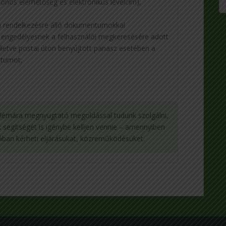
fonos elérhetőség és elektronikus levélcím),
 a rendelkezésre álló dokumentumokkal
 engedélyesnek a felhasználói megkeresésére adott
illetve postai úton benyújtott panasz esetében a
ntumot,
blémára megnyugtató megoldással tudunk szolgálni,
segítségét is igénybe kelljen vennie – amennyiben
rmában kérheti eljárásukat, közreműködésüket.