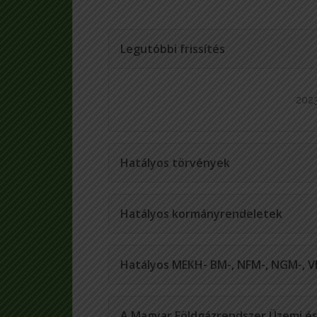
Legutóbbi frissítés
2023
Hatályos törvények
Hatályos kormányrendeletek
Hatályos MEKH- BM-, NFM-, NGM-, V
A Magyar Földgázrendszer Üzemi és