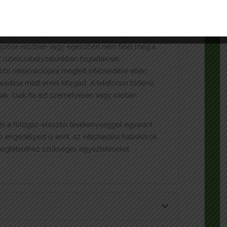
ő bejelentés.
elyben a bejelentő azt állítja, hogy a
lgáltatás vagy az alkalmazottaink vagy a
gzése részben vagy egészben nem felel meg a
az üzletszabályzatunkban foglaltaknak.
bbi reklamációjára megtett intézkedése ellen,
radása miatt emel kifogást. A telefonon történő
nak, csak ha azt személyesen vagy írásban
és a földgáz-elosztói tevékenységgel egyaránt
engedélyest is érint, az intézkedési hatáskörök
megtételéhez szükséges egyeztetéseket