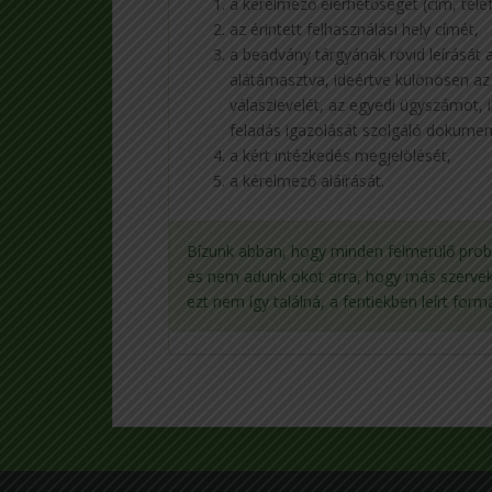
a kérelmező elérhetőségét (cím, tele
az érintett felhasználási hely címét,
a beadvány tárgyának rövid leírását
alátámasztva, ideértve különösen az
válaszlevelét, az egyedi ügyszámot, 
feladás igazolását szolgáló dokume
a kért intézkedés megjelölését,
a kérelmező aláírását.
Bízunk abban, hogy minden felmerülő pro
és nem adunk okot arra, hogy más szervek 
ezt nem így találná, a fentiekben leírt fo