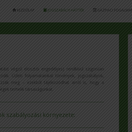
KEZDŐLAP
JOGSZABÁLYI HÁTTÉR
GÁZPIACI FOGALMA
atást végző elosztói engedélyes) rendkívül szigorúan
dik. Üzleti folyamatainkat törvények, jogszabályok,
rozzák meg – ezekből tájékozódhat arról is, hogy a
gek terhelik társaságunkat.
nk szabályozási környezete: