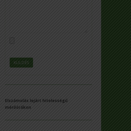
Elszámolás lejárt hitelességű
mérőórákon