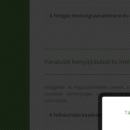
A földgáz minőségi paraméterei és 
Panaszok benyújtásával és inté
Felügyeleti- és fogyasztóvédelmi szervek, a 
testületek elérhetőségei, valamint a pa
információk:
Tá
A felhasználói beadványok típusai