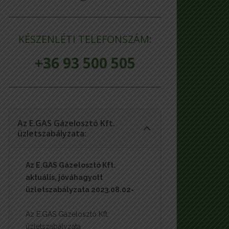
KÉSZENLÉTI TELEFONSZÁM:
+36 93 500 505
Az E.GAS Gázelosztó Kft.
üzletszabályzata:
Az E.GAS Gázelosztó Kft.
aktuális, jóváhagyott
üzletszabályzata 2023.08.02-
Az E.GAS Gázelosztó Kft.
üzletszabályzata