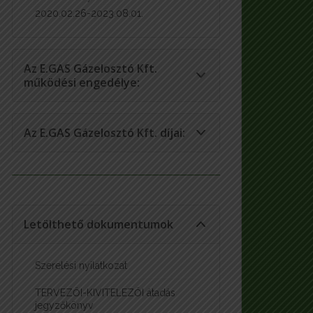
2020.02.26-2023.08.01.
Az E.GAS Gázelosztó Kft.
működési engedélye:
Az E.GAS Gázelosztó Kft. díjai:
Letölthető dokumentumok
Szerelési nyilatkozat
TERVEZŐI-KIVITELEZŐI átadás
jegyzőkönyv