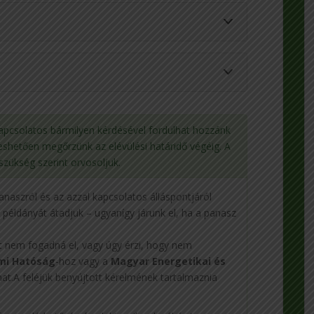
kapcsolatos bármilyen kérdésével fordulhat hozzánk
eshetően megőrzünk az elévülési határidő végéig. A
szükség szerint orvosoljuk.
naszról és az azzal kapcsolatos álláspontjáról
 példányát átadjuk – ugyanígy járunk el, ha a panasz
 nem fogadná el, vagy úgy érzi, hogy nem
mi Hatóság
-hoz vagy a
Magyar Energetikai és
hat.A feléjük benyújtott kérelmének tartalmaznia