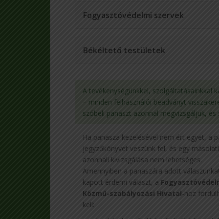
Fogyasztóvédelmi szervek
Békéltető testületek
A tevékenységünkkel, szolgáltatásainkkal 
– minden felhasználói beadványt visszaker
szóbeli panaszt azonnal megvizsgáljuk, és 
Ha panasza kezelésével nem ért egyet, a pa
jegyzőkönyvet veszünk fel, és egy másolati
azonnali kivizsgálása nem lehetséges.
Amennyiben a panaszára adott válaszunkat
kapott érdemi választ, a
Fogyasztóvédel
Közmű-szabályozási Hivatal
-hoz fordul
kell: