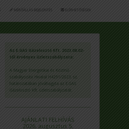
K
MÉRŐÁLLÁS-BEJELENTÉS
ELÉRHETŐSÉGEK
Az E.GAS Gázelosztó Kft. 2023.08.02-
től érvényes üzletszabályzata:
A Magyar Energetikai és Közmű-
szabályozási Hivatal H4291/2023. sz.
határozatában jóváhagyta az E.GAS
Gázelosztó Kft. üzletszabályzatát.
AJÁNLATI FELHÍVÁS
2026. augusztus 5.