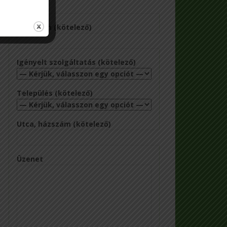
Email cím (kötelező)
Igényelt szolgáltatás (kötelező)
Település (kötelező)
Utca, házszám (kötelező)
Üzenet