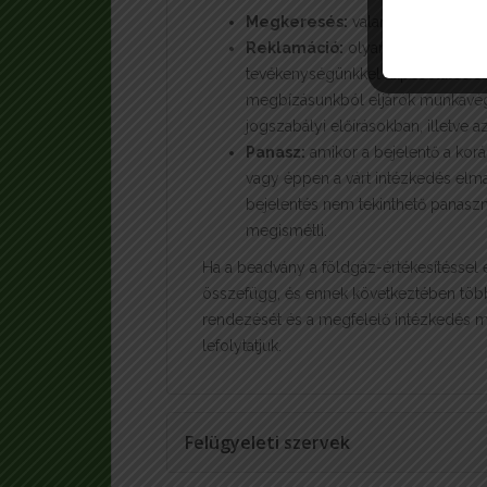
Megkeresés:
valamennyi beérkez
Reklamáció:
olyan megkeresés, am
tevékenységünkkel kapcsolatos szo
megbízásunkból eljárók munkavé
jogszabályi előírásokban, illetve 
Panasz:
amikor a bejelentő a korá
vagy éppen a várt intézkedés elma
bejelentés nem tekinthető panasz
megismétli.
Ha a beadvány a földgáz-értékesítéssel 
összefügg, és ennek következtében több 
rendezését és a megfelelő intézkedés 
lefolytatjuk.
Felügyeleti szervek