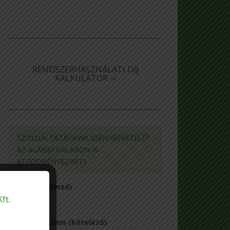
RENDSZERHASZNÁLATI DÍJ
KALKULÁTOR -›
SZOLGÁLTATÁSAINK IGÉNYBEVÉTELÉT
AZ ALÁBBI ŰRLAPON IS
KEZDEMÉNYEZHETI:
Név (kötelező)
ft.
Telefonszám (kötelező)