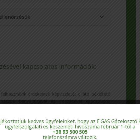
ellenőrzésük
zésével kapcsolatos információk:
felhasználók érdekeinek képviseletét ellátó békéltető
naszok benyújtásával és intézésével kapcsolatos
jékoztatjuk kedves ügyfeleinket, hogy az E.GAS Gázelosztó K
ügyfélszolgálati és készenléti hívószáma február 1-től a
+36 93 500 505
telefonszámra változik.