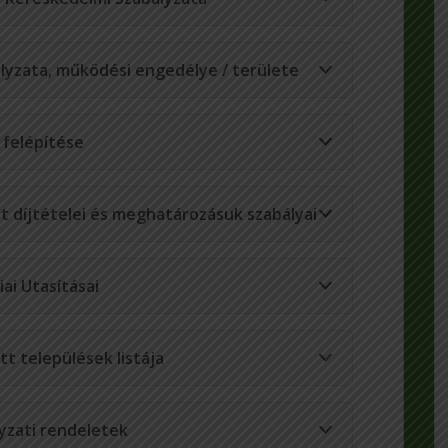
ályzata, működési engedélye / területe
 felépítése
t díjtételei és meghatározásuk szabályai
ai Utasításai
tt települések listája
yzati rendeletek